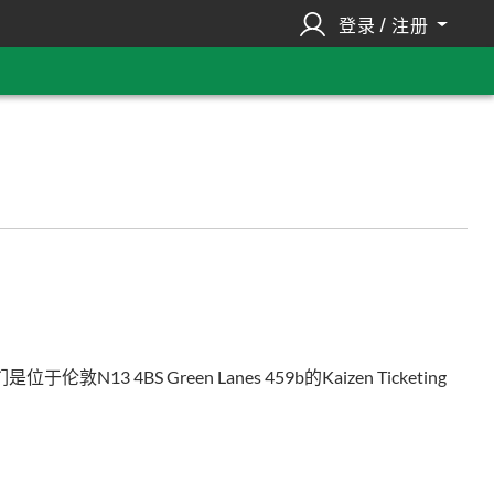
登录 / 注册
Green Lanes 459b的Kaizen Ticketing