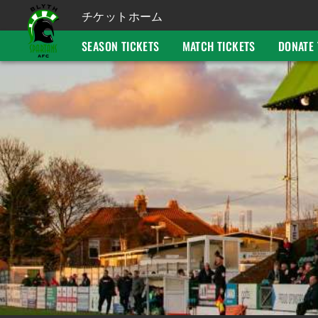
チケットホーム
SEASON TICKETS
MATCH TICKETS
DONATE 