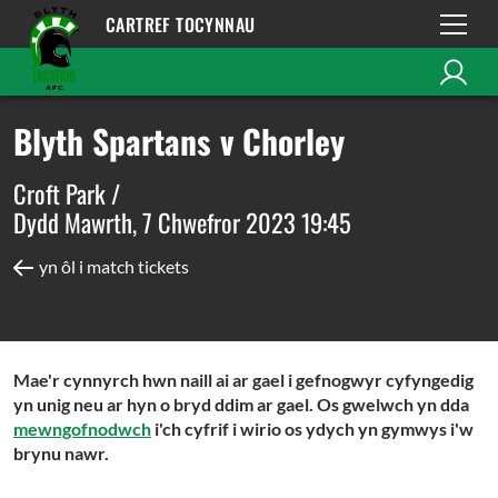
CARTREF TOCYNNAU
Blyth Spartans v Chorley
Croft Park /
Dydd Mawrth, 7 Chwefror 2023 19:45
yn ôl i match tickets
Mae'r cynnyrch hwn naill ai ar gael i gefnogwyr cyfyngedig
yn unig neu ar hyn o bryd ddim ar gael. Os gwelwch yn dda
mewngofnodwch
i'ch cyfrif i wirio os ydych yn gymwys i'w
brynu nawr.