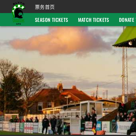
票务首页
SEASON TICKETS
MATCH TICKETS
DONATE 