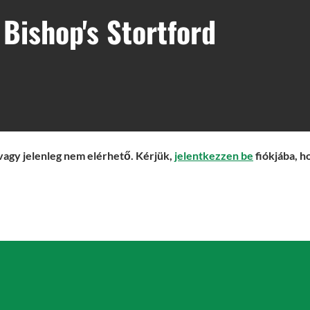
Bishop's Stortford
vagy jelenleg nem elérhető. Kérjük,
jelentkezzen be
fiókjába, h