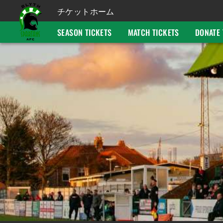
チケットホーム
SEASON TICKETS
MATCH TICKETS
DONATE 