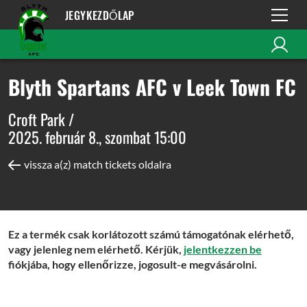
JEGYKEZDŐLAP
Blyth Spartans AFC v Leek Town FC
Croft Park /
2025. február 8., szombat 15:00
vissza a(z) match tickets oldalra
Ez a termék csak korlátozott számú támogatónak elérhető,
vagy jelenleg nem elérhető. Kérjük,
jelentkezzen be
fiókjába, hogy ellenőrizze, jogosult-e megvásárolni.