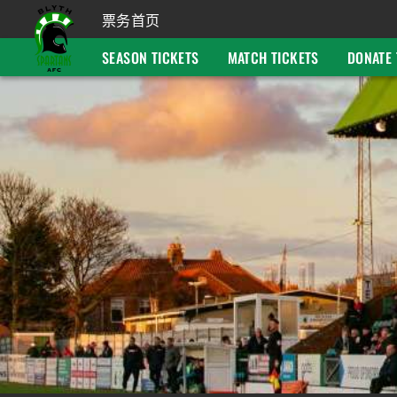
票务首页
SEASON TICKETS
MATCH TICKETS
DONATE 