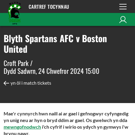
CARTREF TOCYNNAU
Blyth Spartans AFC v Boston
United
Croft Park /
Dydd Sadwrn, 24 Chwefror 2024 15:00
yn ôl i match tickets
Mae'r cynnyrch hwn naill ai ar gael i gefnogwyr cyfyngedig
yn unig neu ar hyn o bryd ddim ar gael. Os gwelwch yn dda
mewngofnodwch
i'ch cyfrif i wirio os ydych yn gymwys i'w
brynu nawr.