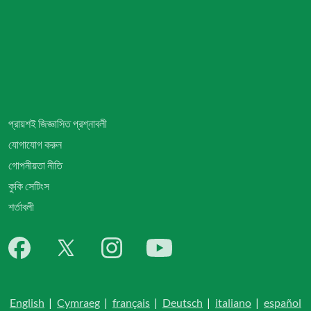
প্রায়শই জিজ্ঞাসিত প্রশ্নাবলী
যোগাযোগ করুন
গোপনীয়তা নীতি
কুকি সেটিংস
শর্তাবলী
English
|
Cymraeg
|
français
|
Deutsch
|
italiano
|
español