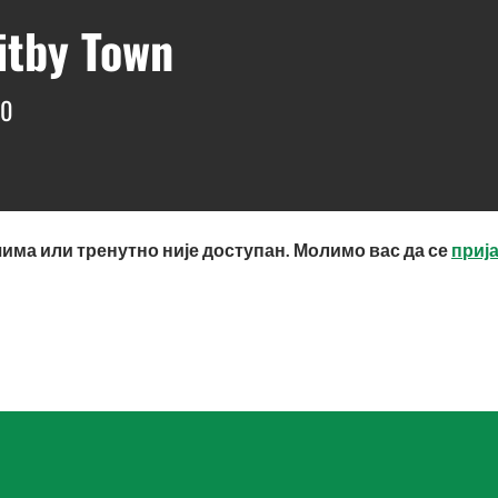
itby Town
00
има или тренутно није доступан. Молимо вас да се
приј