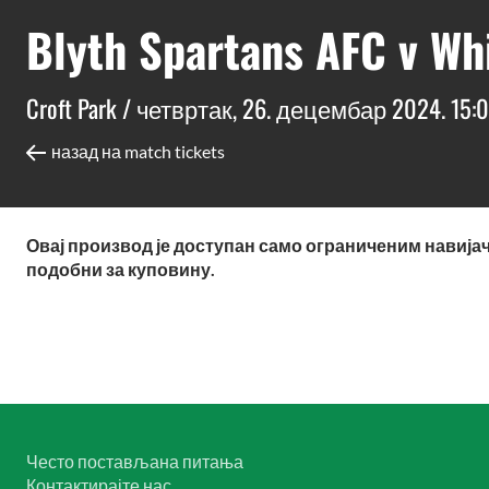
Blyth Spartans AFC v Wh
Croft Park /
четвртак, 26. децембар 2024. 15:
назад на match tickets
Овај производ је доступан само ограниченим навијач
подобни за куповину.
Често постављана питања
Контактирајте нас