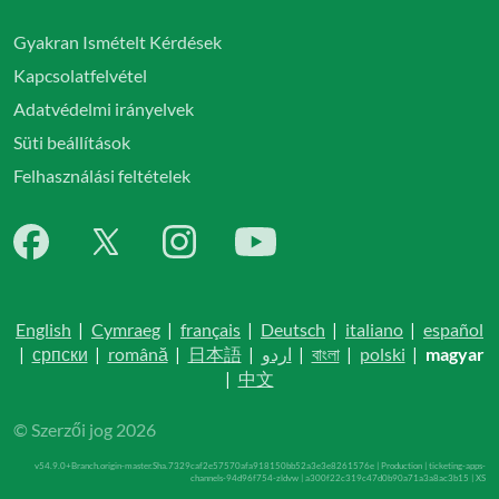
Gyakran Ismételt Kérdések
Kapcsolatfelvétel
Adatvédelmi irányelvek
Süti beállítások
Felhasználási feltételek
English
|
Cymraeg
|
français
|
Deutsch
|
italiano
|
español
|
српски
|
română
|
日本語
|
اردو
|
বাংলা
|
polski
|
magyar
|
中文
© Szerzői jog 2026
v54.9.0+Branch.origin-master.Sha.7329caf2e57570afa918150bb52a3e3e8261576e | Production | ticketing-apps-
channels-94d96f754-zldvw | a300f22c319c47d0b90a71a3a8ac3b15 |
XS