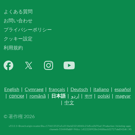
よくある質問
お問い合わせ
プライバシーポリシー
クッキー設定
利用規約
English
|
Cymraeg
|
français
|
Deutsch
|
italiano
|
español
|
српски
|
română
|
日本語
|
اردو
|
বাংলা
|
polski
|
magyar
|
中文
© 著作権 2026
v55.0.1+Branch.origin-master.Sha.c174613525a5a311bcb23214060c21d5ce2b70ad | Production | ticketing-apps-
channels-55444fbdb9-946cc | d122289f28e1468bacb32727abd542d6 |
XS