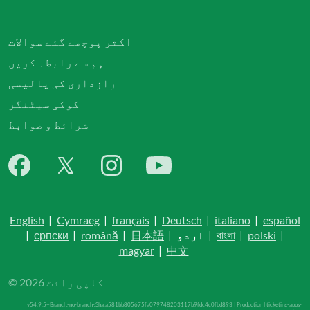
اکثر پوچھے گئے سوالات
ہم سے رابطہ کریں
رازداری کی پالیسی
کوکی سیٹنگز
شرائط و ضوابط
English
|
Cymraeg
|
français
|
Deutsch
|
italiano
|
español
|
polski
|
বাংলা
|
اردو
|
日本語
|
română
|
српски
|
magyar
|
中文
© کاپی رائٹ 2026
v54.9.5+Branch.-no-branch-.Sha.a581bb805675fa079748203117b9fdc4c0fbd893 | Production | ticketing-apps-