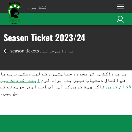
ٹکٹ ہوم
Season Ticket 2023/24
season tickets پر واپس جائیں
یہ پروڈکٹ یا تو محدود حمایتیوں کے لیے دستیاب ہے یا
فی الحال دستیاب نہیں ہے۔ براہ کرم
اپنے اکاؤنٹ میں
لاگ ان کریں
تاکہ چیک کریں کہ آیا آپ اسے ابھی خریدنے کے
اہل ہیں۔