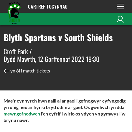
CARTREF TOCYNNAU
Blyth Spartans v South Shields
Croft Park /
Dydd Mawrth, 12 Gorffennaf 2022 19:30
yn ôl i match tickets
Mae'r cynnyrch hwn naill ai ar gael i gefnogwyr cyfyngedig
yn unig neu ar hyn o bryd ddim ar gael. Os gwelwch yn dda
mewngofnodwch
i'ch cyfrif i wirio os ydych yn gymwys i'w
brynu nawr.