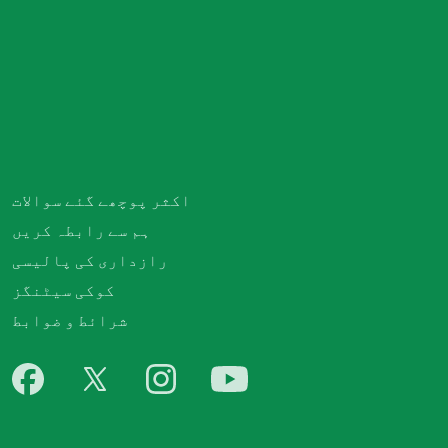
اکثر پوچھے گئے سوالات
ہم سے رابطہ کریں
رازداری کی پالیسی
کوکی سیٹنگز
شرائط و ضوابط