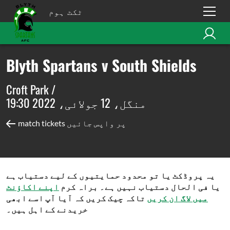
ٹکٹ ہوم
Blyth Spartans v South Shields
Croft Park /
منگل، 12 جولائی، 2022 19:30
match tickets پر واپس جائیں
یہ پروڈکٹ یا تو محدود حمایتیوں کے لیے دستیاب ہے
یا فی الحال دستیاب نہیں ہے۔ براہ کرم
اپنے اکاؤنٹ
میں لاگ ان کریں
تاکہ چیک کریں کہ آیا آپ اسے ابھی
خریدنے کے اہل ہیں۔