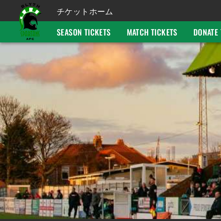
チケットホーム
SEASON TICKETS
MATCH TICKETS
DONATE 