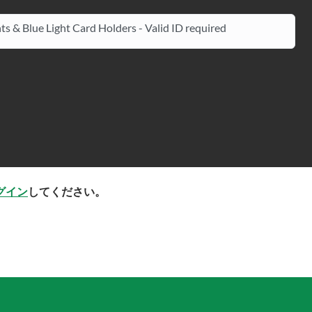
ts & Blue Light Card Holders - Valid ID required
グイン
してください。