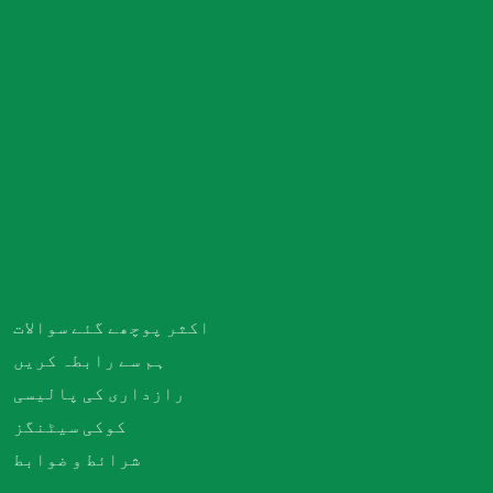
اکثر پوچھے گئے سوالات
ہم سے رابطہ کریں
رازداری کی پالیسی
کوکی سیٹنگز
شرائط و ضوابط