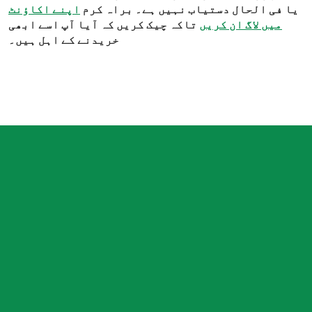
یا فی الحال دستیاب نہیں ہے۔ براہ کرم
اپنے اکاؤنٹ
میں لاگ ان کریں
تاکہ چیک کریں کہ آیا آپ اسے ابھی
خریدنے کے اہل ہیں۔