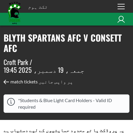
ٹکٹ ہوم
BLYTH SPARTANS AFC V CONSETT
AFC
Croft Park /
جمعہ، 19 دسمبر، 2025 19:45
match tickets پر واپس جائیں
*Students & Blue Light Card Holders - Valid ID
required
یہ پروڈکٹ یا تو محدود حمایتیوں کے لیے دستیاب ہے