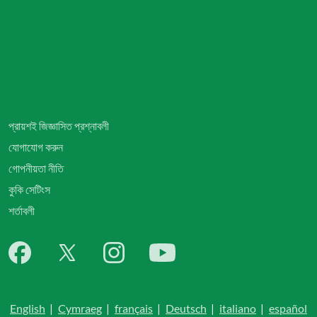
প্রায়শই জিজ্ঞাসিত প্রশ্নাবলী
যোগাযোগ করুন
গোপনীয়তা নীতি
কুকি সেটিংস
শর্তাবলী
English
|
Cymraeg
|
français
|
Deutsch
|
italiano
|
español