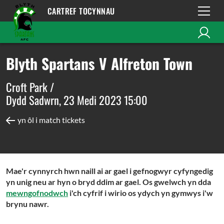
CARTREF TOCYNNAU
Blyth Spartans V Alfreton Town
Croft Park /
Dydd Sadwrn, 23 Medi 2023 15:00
yn ôl i match tickets
Mae'r cynnyrch hwn naill ai ar gael i gefnogwyr cyfyngedig
yn unig neu ar hyn o bryd ddim ar gael. Os gwelwch yn dda
mewngofnodwch
i'ch cyfrif i wirio os ydych yn gymwys i'w
brynu nawr.