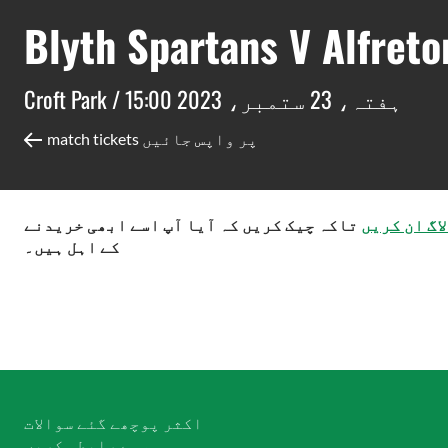
Blyth Spartans V Alfret
ہفتہ، 23 ستمبر، 2023 15:00
Croft Park /
match tickets پر واپس جائیں
اگ ان کریں
تاکہ چیک کریں کہ آیا آپ اسے ابھی خریدنے
کے اہل ہیں۔
اکثر پوچھے گئے سوالات
ہم سے رابطہ کریں