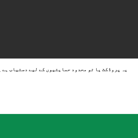
یہ پروڈکٹ یا تو محدود حمایتیوں کے لیے دستیاب ہے ی