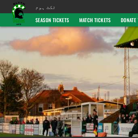
ٹکٹ ہوم
SEASON TICKETS
MATCH TICKETS
DONATE 