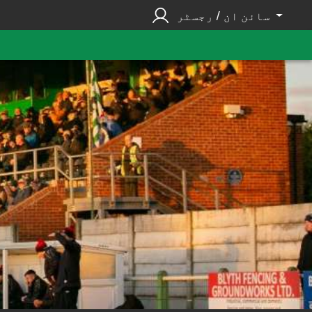
سائن ان / رجسٹر