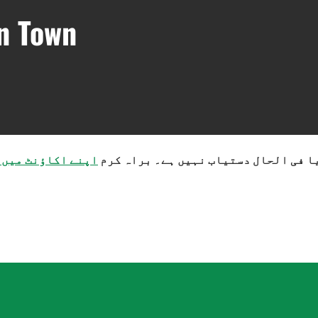
on Town
ا فی الحال دستیاب نہیں ہے۔ براہ کرم
اپنے اکاؤنٹ میں ل