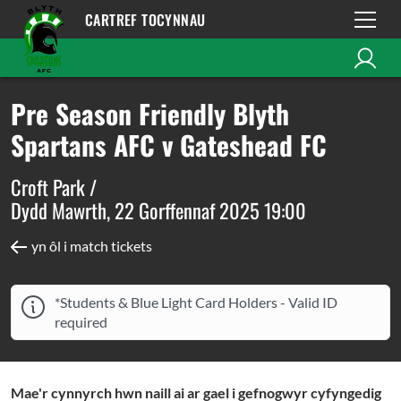
CARTREF TOCYNNAU
Pre Season Friendly Blyth
Spartans AFC v Gateshead FC
Croft Park /
Dydd Mawrth, 22 Gorffennaf 2025 19:00
yn ôl i match tickets
*Students & Blue Light Card Holders - Valid ID
required
Mae'r cynnyrch hwn naill ai ar gael i gefnogwyr cyfyngedig