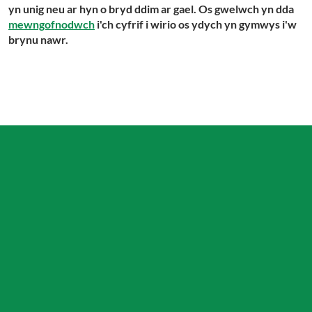
yn unig neu ar hyn o bryd ddim ar gael. Os gwelwch yn dda
mewngofnodwch
i'ch cyfrif i wirio os ydych yn gymwys i'w
brynu nawr.