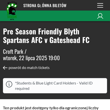
STRONA GŁÓWNA BILETÓW
Pre Season Friendly Blyth
Spartans AFC v Gateshead FC
Croft Park /
wtorek, 22 lipca 2025 19:00
powrót do match tickets
*Students & Blue Light Card Holders - Valid ID
required
Ten produkt jest dostępny tylko dla ograniczonej liczby