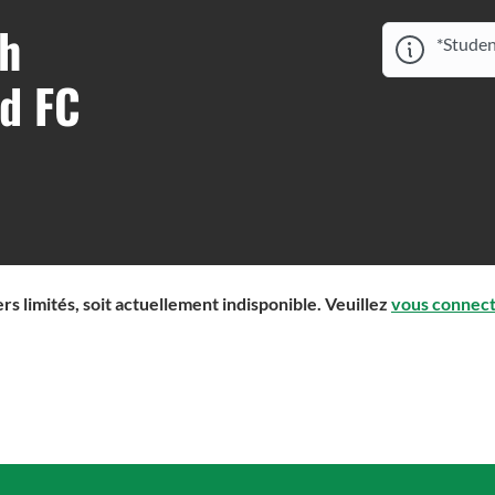
th
*Studen
d FC
s limités, soit actuellement indisponible. Veuillez
vous connec