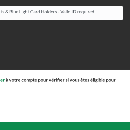
ts & Blue Light Card Holders - Valid ID required
ter
à votre compte pour vérifier si vous êtes éligible pour